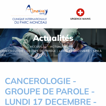
Panneau de gestion des cookies
URGENCE MAINS
Actualités
ACCUEIL
ACTUALITÉS
CANCEROLOGIE - GROUPE DE PAROLE - LUNDI 17 DECEMBRE - 18H À
20H
CANCEROLOGIE -
GROUPE DE PAROLE -
LUNDI 17 DECEMBRE -