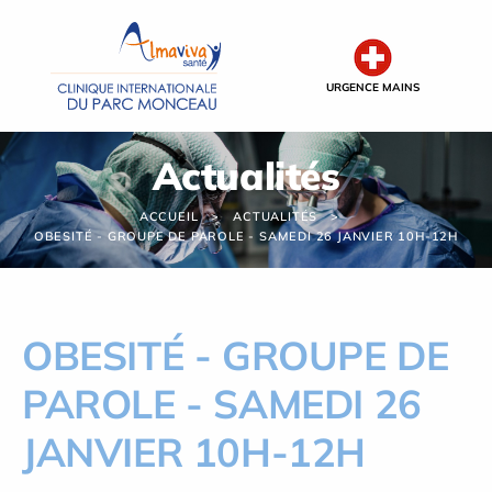
Panneau de gestion des cookies
URGENCE MAINS
Actualités
ACCUEIL
ACTUALITÉS
OBESITÉ - GROUPE DE PAROLE - SAMEDI 26 JANVIER 10H-12H
OBESITÉ - GROUPE DE
PAROLE - SAMEDI 26
JANVIER 10H-12H