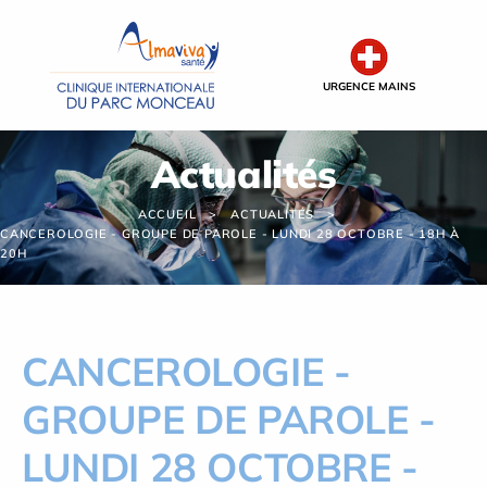
Panneau de gestion des cookies
URGENCE MAINS
Actualités
ACCUEIL
ACTUALITÉS
CANCEROLOGIE - GROUPE DE PAROLE - LUNDI 28 OCTOBRE - 18H À
20H
CANCEROLOGIE -
GROUPE DE PAROLE -
LUNDI 28 OCTOBRE -