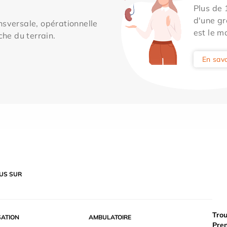
Plus de
d'une gr
sversale, opérationnelle
est le m
che du terrain.
En savo
US SUR
Trou
SATION
AMBULATOIRE
Pre