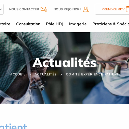
N
NOUS CONTACTER
NOUS REJOINDRE
PRENDRE RDV
toire
Consultation
Pôle HDJ
Imagerie
Praticiens & Spécia
Actualités
ACCUEIL
ACTUALITÉS
COMITÉ EXPÉRIENCE PATIENT
atient