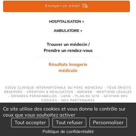
Envoyer un email
HOSPITALISATION
AMBULATOIRE
Trouver un médecin /
Prendre un rendez-vous
Résultats Imagerie
médicale
©2026 CLINIQUE INTERNATIONALE DU PARC MONCEAU - TOUS DROITS
RÉSERVÉS - CRÉATION & RÉALISATION : ANSWEB -
MENTIONS LÉGALES
-
DONNÉES PERSONNELLES
-
LIENS
-
PLAN DU SITE
-
GESTION DES
COOKIES
-
NOS PARTENAIRES
Ce site utilise des cookies et vous donne le contrôle sur
ceux que vous souhaitez activer
Tout accepter
Tout refuser
Personnaliser
Politique de confidentialité