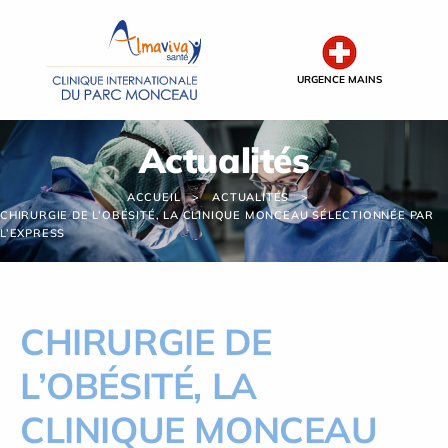
Panneau de gestion des cookies
URGENCE MAINS
Actualités
ACCUEIL
ACTUALITÉS
CHIRURGIE DE L’OBÉSITÉ, LA CLINIQUE MONCEAU SÉLECTIONNÉE PAR
L’EXPRESS
CHIRURGIE DE
L’OBÉSITÉ, LA
CLINIQUE MONCEAU