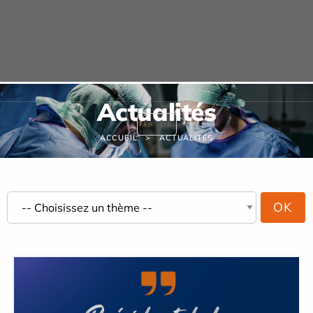
Panneau de gestion des cookies
URGENCE MAINS
Actualités
FR
EN
ACCUEIL
ACTUALITÉS