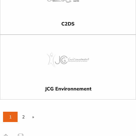
C2DS
JCG Environnement
1
2
»