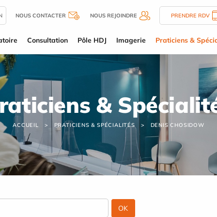
N
NOUS CONTACTER
NOUS REJOINDRE
PRENDRE RDV
toire
Consultation
Pôle HDJ
Imagerie
Praticiens & Spécia
raticiens & Spécialit
ACCUEIL
PRATICIENS & SPÉCIALITÉS
DENIS CHOSIDOW