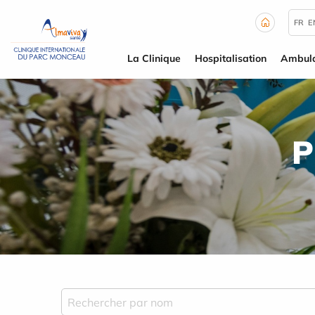
Panneau de gestion des cookies
FR
E
La Clinique
Hospitalisation
Ambula
P