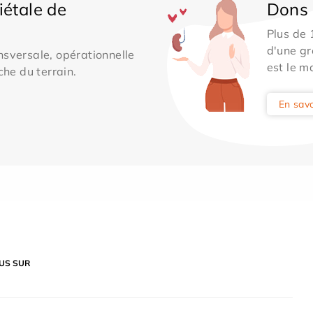
iétale de
Dons 
Plus de
d'une gr
sversale, opérationnelle
est le m
che du terrain.
En savo
US SUR