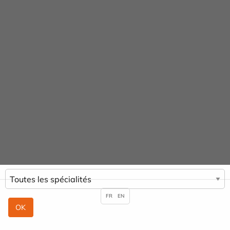
Panneau de gestion des cookies
URGENCE MAINS
Praticiens & Spécialités
ACCUEIL
PRATICIENS & SPÉCIALITÉS
MARC FITOUSSI
FR
EN