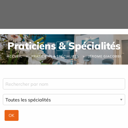
Panneau de gestion des cookies
URGENCE MAINS
Praticiens & Spécialités
FR
EN
ACCUEIL
PRATICIENS & SPÉCIALITÉS
JÉROME GIACOBBI