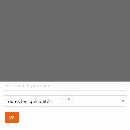
Panneau de gestion des cookies
URGENCE MAINS
Praticiens & Spécialités
ACCUEIL
PRATICIENS & SPÉCIALITÉS
SALIM BENABADJI
FR
EN