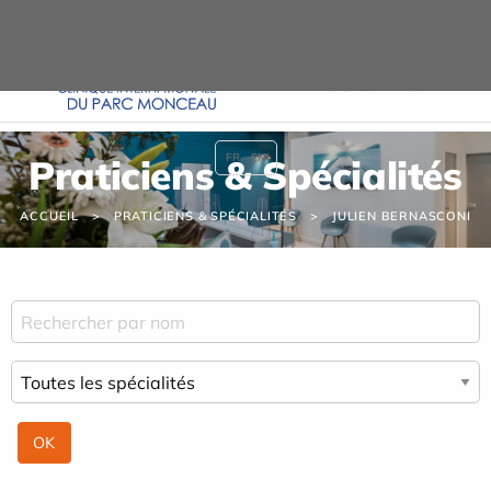
Panneau de gestion des cookies
URGENCE MAINS
FR
EN
Praticiens & Spécialités
ACCUEIL
PRATICIENS & SPÉCIALITÉS
JULIEN BERNASCONI