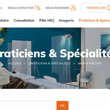
N
NOUS CONTACTER
NOUS REJOINDRE
PRENDRE RDV
toire
Consultation
Pôle HDJ
Imagerie
Praticiens & Spécia
raticiens & Spécialit
ACCUEIL
PRATICIENS & SPÉCIALITÉS
MARIA PRICOPI