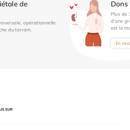
iétale de
Dons 
Plus de
d'une gr
sversale, opérationnelle
est le m
che du terrain.
En savo
US SUR