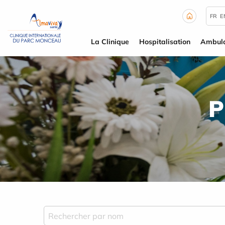
Panneau de gestion des cookies
FR
E
La Clinique
Hospitalisation
Ambula
P