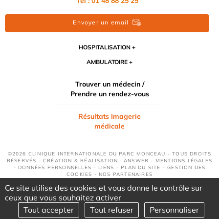
Tél : 01 48 88 25 25
Envoyer un email
HOSPITALISATION
AMBULATOIRE
Trouver un médecin /
Prendre un rendez-vous
Résultats Imagerie
médicale
©2026 CLINIQUE INTERNATIONALE DU PARC MONCEAU - TOUS DROITS
RÉSERVÉS - CRÉATION & RÉALISATION : ANSWEB -
MENTIONS LÉGALES
-
DONNÉES PERSONNELLES
-
LIENS
-
PLAN DU SITE
-
GESTION DES
COOKIES
-
NOS PARTENAIRES
Ce site utilise des cookies et vous donne le contrôle sur
ceux que vous souhaitez activer
Tout accepter
Tout refuser
Personnaliser