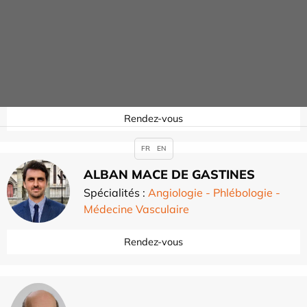
Philippe LORIAUT
Spécialités :
Chirurgie orthopédique du
membre inférieur
,
Rendez-vous
FR
EN
ALBAN MACE DE GASTINES
Spécialités :
Angiologie - Phlébologie -
Médecine Vasculaire
Rendez-vous