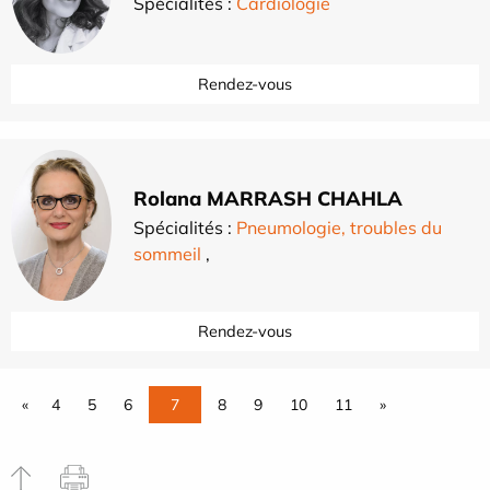
Spécialités :
Cardiologie
Rendez-vous
Rolana MARRASH CHAHLA
Spécialités :
Pneumologie, troubles du
sommeil
,
Rendez-vous
«
4
5
6
7
8
9
10
11
»