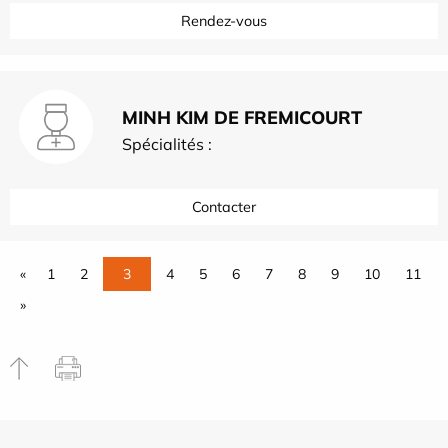
Rendez-vous
MINH KIM DE FREMICOURT
Spécialités :
Contacter
«
1
2
3
4
5
6
7
8
9
10
11
»