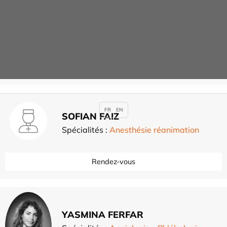
Julien EVEN
Spécialités :
Chirurgie orthopédique du
membre inférieur
,
Rendez-vous
FR
EN
SOFIAN FAIZ
Spécialités :
Anesthésie réanimation
Rendez-vous
YASMINA FERFAR