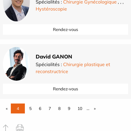
Spécialités :
Chirurgie Gynécologique
,
,
,
Hystéroscopie
Rendez-vous
David GANON
Spécialités :
Chirurgie plastique et
reconstructrice
Rendez-vous
«
4
5
6
7
8
9
10
…
»