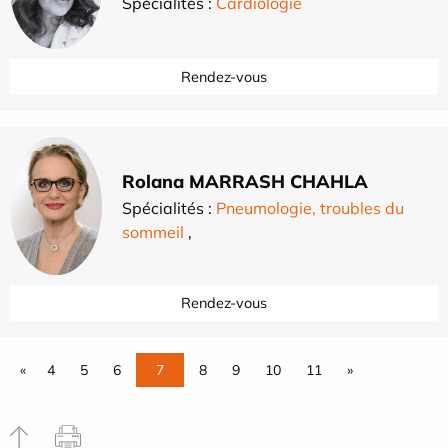
Spécialités :
Cardiologie
Rendez-vous
Rolana MARRASH CHAHLA
Spécialités :
Pneumologie, troubles du
sommeil
,
Rendez-vous
«
4
5
6
7
8
9
10
11
»