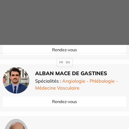
Philippe LORIAUT
Spécialités :
Chirurgie orthopédique du
membre inférieur
,
Rendez-vous
FR
EN
ALBAN MACE DE GASTINES
Spécialités :
Angiologie - Phlébologie -
Médecine Vasculaire
Rendez-vous