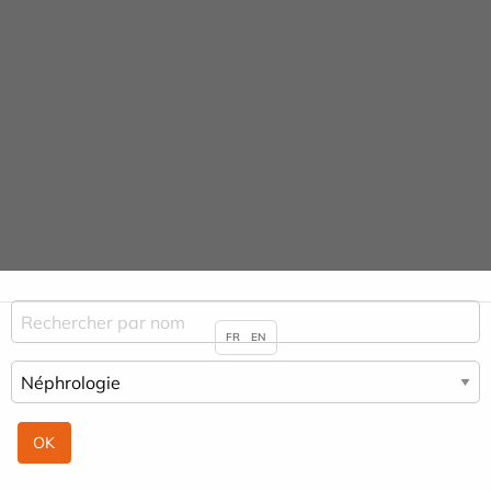
Panneau de gestion des cookies
URGENCE MAINS
Praticiens & Spécialités
ACCUEIL
PRATICIENS & SPÉCIALITÉS
NÉPHROLOGIE
FR
EN