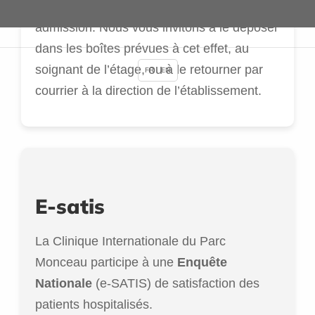
de sortie qui vous sera remis à votre
admission. Nous vous invitons à le déposer
dans les boîtes prévues à cet effet, au
soignant de l’étage, ou à le retourner par
FR
EN
courrier à la direction de l’établissement.
E-satis
La Clinique Internationale du Parc
Monceau participe à une
Enquête
Nationale
(e-SATIS) de satisfaction des
patients hospitalisés.